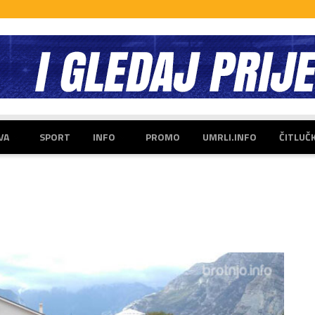
VA
SPORT
INFO
PROMO
UMRLI.INFO
ČITLUČ