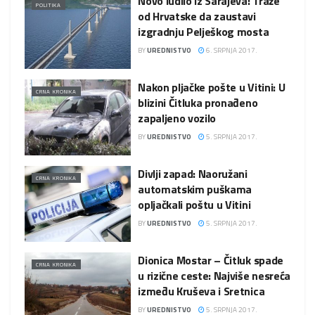
Novo ludilo iz Sarajeva: Traže
POLITIKA
od Hrvatske da zaustavi
izgradnju Pelješkog mosta
BY
UREDNISTVO
6. SRPNJA 2017.
Nakon pljačke pošte u Vitini: U
CRNA KRONIKA
blizini Čitluka pronađeno
zapaljeno vozilo
BY
UREDNISTVO
5. SRPNJA 2017.
Divlji zapad: Naoružani
CRNA KRONIKA
automatskim puškama
opljačkali poštu u Vitini
BY
UREDNISTVO
5. SRPNJA 2017.
Dionica Mostar – Čitluk spade
CRNA KRONIKA
u rizične ceste: Najviše nesreća
između Kruševa i Sretnica
BY
UREDNISTVO
5. SRPNJA 2017.