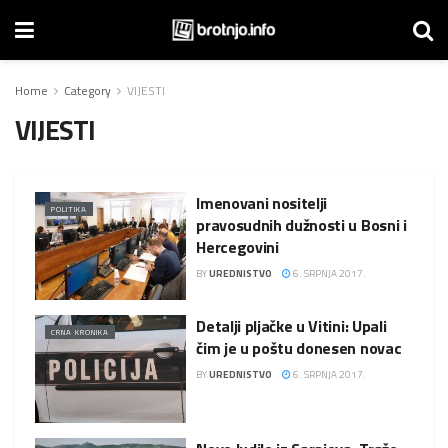
Home
Category
VIJESTI
VIJESTI
Imenovani nositelji
POLITIKA
pravosudnih dužnosti u Bosni i
Hercegovini
BY
UREDNISTVO
6. SRPNJA 2017.
Detalji pljačke u Vitini: Upali
CRNA KRONIKA
čim je u poštu donesen novac
BY
UREDNISTVO
6. SRPNJA 2017.