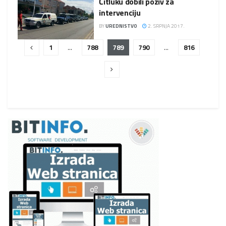
Čitluku dobili poziv za
intervenciju
BY
UREDNISTVO
2. SRPNJA 2017.
1
…
788
789
790
…
816