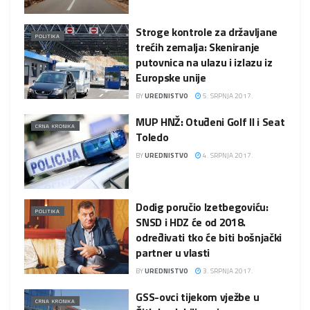
Stroge kontrole za državljane
POLITIKA
trećih zemalja: Skeniranje
putovnica na ulazu i izlazu iz
Europske unije
BY
UREDNISTVO
5. SRPNJA 2017.
MUP HNŽ: Otuđeni Golf II i Seat
CRNA KRONIKA
Toledo
BY
UREDNISTVO
4. SRPNJA 2017.
Dodig poručio Izetbegoviću:
POLITIKA
SNSD i HDZ će od 2018.
određivati tko će biti bošnjački
partner u vlasti
BY
UREDNISTVO
3. SRPNJA 2017.
GSS-ovci tijekom vježbe u
CRNA KRONIKA