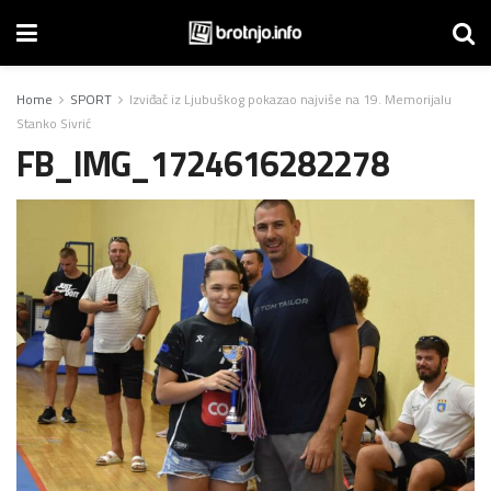
Home
SPORT
Izviđač iz Ljubuškog pokazao najviše na 19. Memorijalu
Stanko Sivrić
FB_IMG_1724616282278