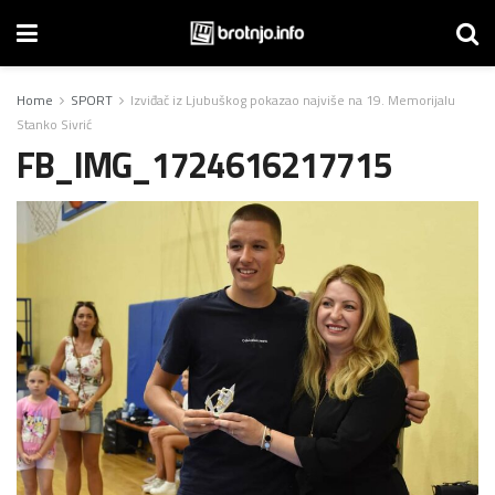
Home
SPORT
Izviđač iz Ljubuškog pokazao najviše na 19. Memorijalu
Stanko Sivrić
FB_IMG_1724616217715