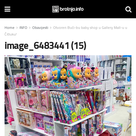
Home
INFO
Obavijesti
Otvoren Bući-bu baby shop u Gallery Mall-u u
Čitluku!
image_6483441 (15)