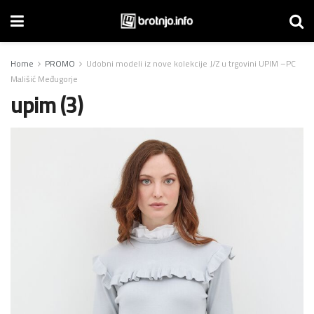
Home
PROMO
Udobni modeli iz nove kolekcije J/Z u trgovini UPIM –PC
Mališić Međugorje
upim (3)