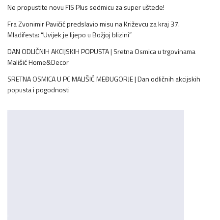
Ne propustite novu FIS Plus sedmicu za super uštede!
Fra Zvonimir Pavičić predslavio misu na Križevcu za kraj 37.
Mladifesta: “Uvijek je lijepo u Božjoj blizini”
DAN ODLIČNIH AKCIJSKIH POPUSTA | Sretna Osmica u trgovinama
Mališić Home&Decor
SRETNA OSMICA U PC MALIŠIĆ MEĐUGORJE | Dan odličnih akcijskih
popusta i pogodnosti