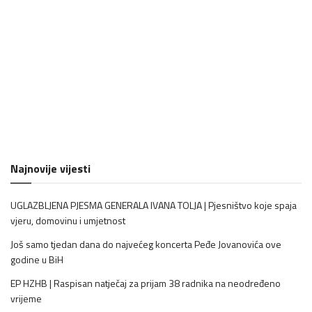
Najnovije vijesti
UGLAZBLJENA PJESMA GENERALA IVANA TOLJA | Pjesništvo koje spaja
vjeru, domovinu i umjetnost
Još samo tjedan dana do najvećeg koncerta Peđe Jovanovića ove
godine u BiH
EP HZHB | Raspisan natječaj za prijam 38 radnika na neodređeno
vrijeme