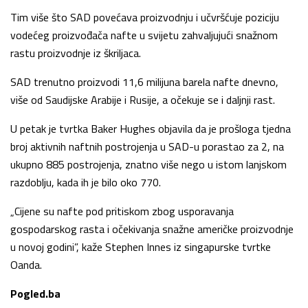
Tim više što SAD povećava proizvodnju i učvršćuje poziciju
vodećeg proizvođača nafte u svijetu zahvaljujući snažnom
rastu proizvodnje iz škriljaca.
SAD trenutno proizvodi 11,6 milijuna barela nafte dnevno,
više od Saudijske Arabije i Rusije, a očekuje se i daljnji rast.
U petak je tvrtka Baker Hughes objavila da je prošloga tjedna
broj aktivnih naftnih postrojenja u SAD-u porastao za 2, na
ukupno 885 postrojenja, znatno više nego u istom lanjskom
razdoblju, kada ih je bilo oko 770.
„Cijene su nafte pod pritiskom zbog usporavanja
gospodarskog rasta i očekivanja snažne američke proizvodnje
u novoj godini”, kaže Stephen Innes iz singapurske tvrtke
Oanda.
Pogled.ba