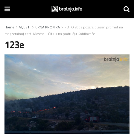
Home
VIJESTI
CRNA KRONIKA
FOTO Zbog požara otežan promet na
magistralnoj cesti Mostar – Čitluk na području Kobilovače
123e