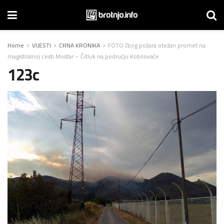
Home
VIJESTI
CRNA KRONIKA
FOTO Zbog požara otežan promet na
magistralnoj cesti Mostar – Čitluk na području Kobilovače
123c