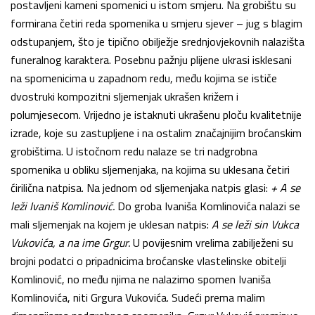
postavljeni kameni spomenici u istom smjeru. Na grobištu su
formirana četiri reda spomenika u smjeru sjever – jug s blagim
odstupanjem, što je tipično obilježje srednjovjekovnih nalazišta
funeralnog karaktera. Posebnu pažnju plijene ukrasi isklesani
na spomenicima u zapadnom redu, među kojima se ističe
dvostruki kompozitni sljemenjak ukrašen križem i
polumjesecom. Vrijedno je istaknuti ukrašenu ploču kvalitetnije
izrade, koje su zastupljene i na ostalim značajnijim broćanskim
grobištima. U istočnom redu nalaze se tri nadgrobna
spomenika u obliku sljemenjaka, na kojima su uklesana četiri
ćirilična natpisa. Na jednom od sljemenjaka natpis glasi:
+ A se
leži Ivaniš Komlinović.
Do groba Ivaniša Komlinovića nalazi se
mali sljemenjak na kojem je uklesan natpis:
A se leži sin Vukca
Vukovića, a na ime Grgur.
U povijesnim vrelima zabilježeni su
brojni podatci o pripadnicima broćanske vlastelinske obitelji
Komlinović, no među njima ne nalazimo spomen Ivaniša
Komlinovića, niti Grgura Vukovića. Sudeći prema malim