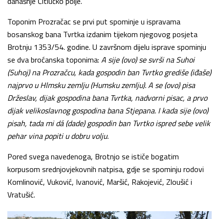
današnje Čitlučko polje.
Toponim Prozračac se prvi put spominje u ispravama
bosanskog bana Tvrtka izdanim tijekom njegovog posjeta
Brotnju 1353/54. godine. U završnom dijelu isprave spominju
se dva broćanska toponima:
A sije (ovo) se svrši na Suhoi
(Suhoj) na Prozračcu, kada gospodin ban Tvrtko grediše (iđaše)
najprvo u Hlmsku zemlju (Humsku zemlju). A se (ovo) pisa
Držeslav, dijak gospodina bana Tvrtka, nadvorni pisac, a prvo
dijak velikoslavnog gospodina bana Stjepana. I kada sije (ovo)
pisah, tada mi dá (dade) gospodin ban Tvrtko ispred sebe velik
pehar vina popiti u dobru volju.
Pored svega navedenoga, Brotnjo se ističe bogatim
korpusom srednjovjekovnih natpisa, gdje se spominju rodovi
Komlinović, Vuković, Ivanović, Maršić, Rakojević, Zloušić i
Vratušić.