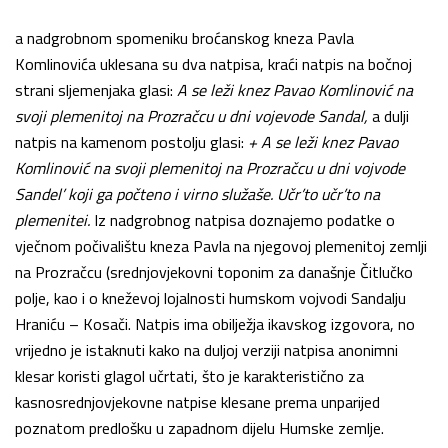
a nadgrobnom spomeniku broćanskog kneza Pavla
Komlinovića uklesana su dva natpisa, kraći natpis na bočnoj
strani sljemenjaka glasi:
A se leži knez Pavao Komlinović na
svoji plemenitoj na Prozračcu u dni vojevode Sandal,
a dulji
natpis na kamenom postolju glasi:
+ A se leži knez Pavao
Komlinović na svoji plemenitoj na Prozračcu u dni vojvode
Sandel’ koji ga počteno i virno služaše. Učr’to učr’to na
plemenitei.
Iz nadgrobnog natpisa doznajemo podatke o
vječnom počivalištu kneza Pavla na njegovoj plemenitoj zemlji
na Prozračcu (srednjovjekovni toponim za današnje Čitlučko
polje, kao i o kneževoj lojalnosti humskom vojvodi Sandalju
Hraniću – Kosači. Natpis ima obilježja ikavskog izgovora, no
vrijedno je istaknuti kako na duljoj verziji natpisa anonimni
klesar koristi glagol učrtati, što je karakteristično za
kasnosrednjovjekovne natpise klesane prema unparijed
poznatom predlošku u zapadnom dijelu Humske zemlje.