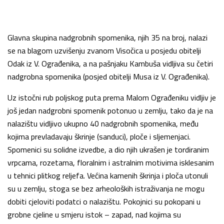
Glavna skupina nadgrobnih spomenika, njih 35 na broj, nalazi
se na blagom uzvišenju zvanom Visočica u posjedu obitelji
Odak iz V. Ograđenika, a na pašnjaku Kambuša vidljiva su četiri
nadgrobna spomenika (posjed obitelji Musa iz V. Ograđenika).
Uz istočni rub poljskog puta prema Malom Ograđeniku vidljiv je
još jedan nadgrobni spomenik potonuo u zemlju, tako da je na
nalazištu vidljivo ukupno 40 nadgrobnih spomenika, među
kojima prevladavaju škrinje (sanduci), ploče i sljemenjaci.
Spomenici su solidne izvedbe, a dio njih ukrašen je tordiranim
vrpcama, rozetama, floralnim i astralnim motivima isklesanim
u tehnici plitkog reljefa. Većina kamenih škrinja i ploča utonuli
su u zemlju, stoga se bez arheoloških istraživanja ne mogu
dobiti cjeloviti podatci o nalazištu. Pokojnici su pokopani u
grobne cjeline u smjeru istok – zapad, nad kojima su