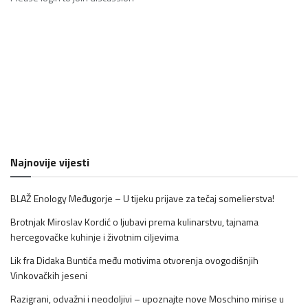
Najnovije vijesti
BLAŽ Enology Međugorje – U tijeku prijave za tečaj somelierstva!
Brotnjak Miroslav Kordić o ljubavi prema kulinarstvu, tajnama
hercegovačke kuhinje i životnim ciljevima
Lik fra Didaka Buntića među motivima otvorenja ovogodišnjih
Vinkovačkih jeseni
Razigrani, odvažni i neodoljivi – upoznajte nove Moschino mirise u