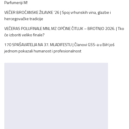
Parfumeriji M!
VEČER BROĆANSKE ŽILAVKE ’26 | Spoj vrhunskih vina, glazbe i
hercegovačke tradicije
VEČERAS POLUFINALE MNL MZ OPĆINE ČITLUK – BROTNJO 2026. | Tko
će izboriti veliko finale?
170 SPAŠAVATELJA NA 37. MLADIFESTU | Članovi GSS-a u BiH još
jednom pokazali humanost i profesionalnost