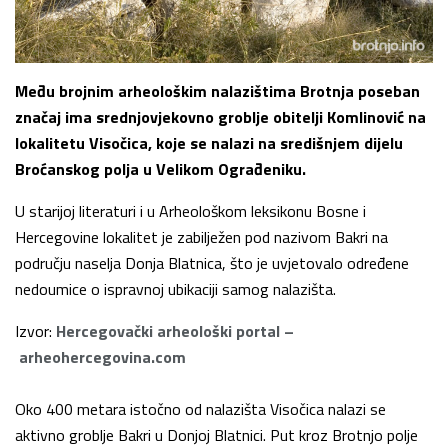
Među brojnim arheološkim nalazištima Brotnja poseban
značaj ima srednjovjekovno groblje obitelji Komlinović na
lokalitetu Visočica, koje se nalazi na središnjem dijelu
Broćanskog polja u Velikom Ograđeniku.
U starijoj literaturi i u Arheološkom leksikonu Bosne i
Hercegovine lokalitet je zabilježen pod nazivom Bakri na
području naselja Donja Blatnica, što je uvjetovalo određene
nedoumice o ispravnoj ubikaciji samog nalazišta.
Izvor:
Hercegovački arheološki portal –
arheohercegovina.com
Oko 400 metara istočno od nalazišta Visočica nalazi se
aktivno groblje Bakri u Donjoj Blatnici. Put kroz Brotnjo polje