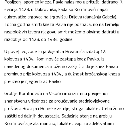
Posljednji spomen kneza Pavla nalazimo u pritužbi datiranoj 7.
svibnja 1423. u Dubrovniku, kada su Komlinovići napali
dubrovačke trgovce na trgovištu Drijeva (današnja Gabela).
Točna godina smrti kneza Pavla nije poznata, no na temelju
raspoloživih izvora njegovu smrt možemo okvirno datirati u
razdoblje od 1423. do 1434. godine.
U povelji vojvode Jurja Vojsalića Hrvatinića izdatoj 12.
kolovoza 1434. Komlinoviće zastupa knez Pavko. Iz
navedenog dokumenta možemo zaključiti da je knez Pavao
preminuo prije kolovoza 1434., a dužnost broćanskog kneza
preuzeo je njegov brat Pavko.
Groblje Komlinovića na Visočici ima iznimnu povijesnu i
znanstvenu vrijednost za proučavanje srednjovjekovne
prošlosti Brotnja i Humske zemlje, stoga lokalitet treba žurno
zaštiti od daljnjih devastacija. Sadašnje stanje na groblju
Komlinovića je alarmantno, lokalitet vapi za adektvatnim