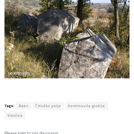
Tags:
Bakri
Čitlučko polje
Komlinovića groblje
Visočica
Please
login
to join discussion